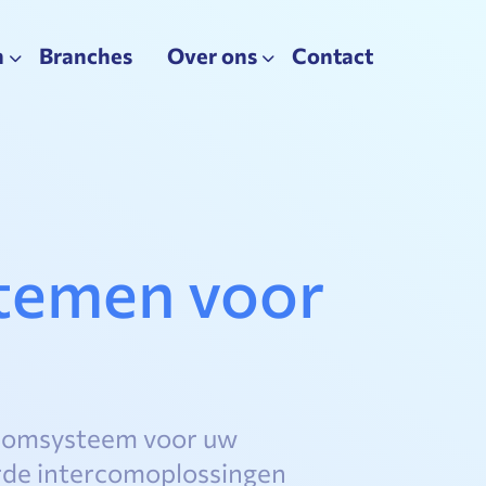
n
Branches
Over ons
Contact
temen voor
rcomsysteem voor uw
rde intercomoplossingen