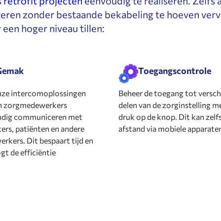
s
retrofit projecten
eenvoudig te realiseren. Zelfs a
ren zonder bestaande bekabeling te hoeven verv
 een hoger niveau tillen:
Gemak
Toegangscontrole
ze intercomoplossingen
Beheer de toegang tot versch
n zorgmedewerkers
delen van de zorginstelling m
udig communiceren met
druk op de knop. Dit kan zelf
ers, patiënten en andere
afstand via mobiele apparate
rkers. Dit bespaart tijd en
gt de efficiëntie