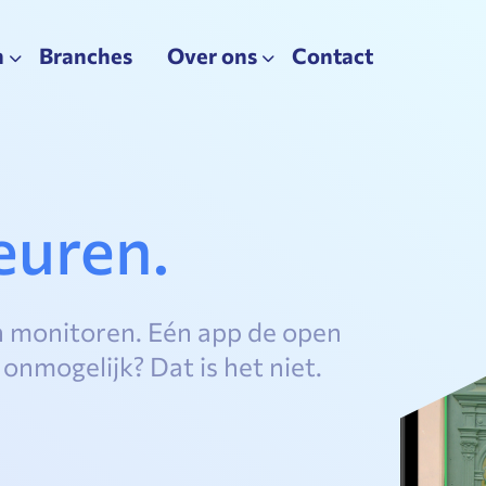
n
Branches
Over ons
Contact
euren.
an monitoren. Eén app de open
 onmogelijk? Dat is het niet.