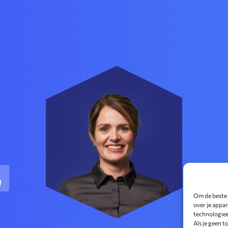
Om de beste 
over je appa
technologieë
Als je geen 