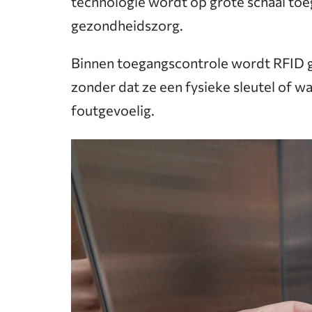
technologie wordt op grote schaal toeg
gezondheidszorg.
Binnen toegangscontrole wordt RFID g
zonder dat ze een fysieke sleutel of w
foutgevoelig.