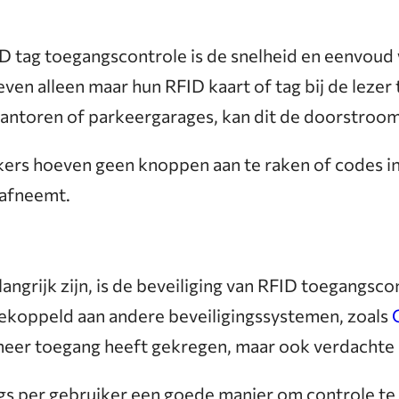
ID tag toegangscontrole is de snelheid en eenvou
 alleen maar hun RFID kaart of tag bij de lezer t
kantoren of parkeergarages, kan dit de doorstroo
kers hoeven geen knoppen aan te raken of codes i
 afneemt.
grijk zijn, is de beveiliging van RFID toegangsco
koppeld aan andere beveiligingssystemen, zoals
nneer toegang heeft gekregen, maar ook verdachte 
ags per gebruiker een goede manier om controle te