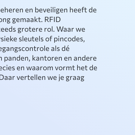
heren en beveiligen heeft de
rong gemaakt. RFID
teeds grotere rol. Waar we
sieke sleutels of pincodes,
egangscontrole als dé
an panden, kantoren en andere
precies en waarom vormt het de
aar vertellen we je graag