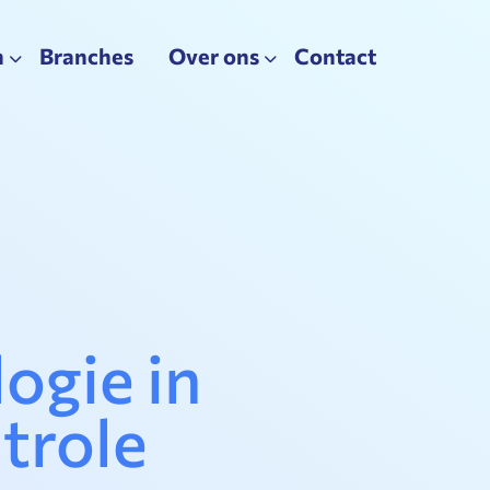
n
Branches
Over ons
Contact
ogie in
trole