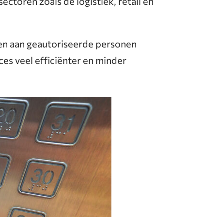
ctoren zoals de logistiek, retail en
en aan geautoriseerde personen
es veel efficiënter en minder