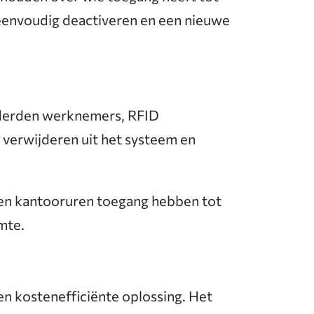
g eenvoudig deactiveren en een nieuwe
onderden werknemers, RFID
 verwijderen uit het systeem en
ten kantooruren toegang hebben tot
mte.
en kostenefficiënte oplossing. Het